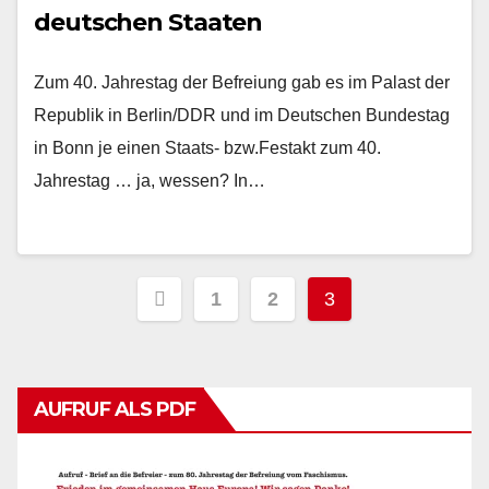
deutschen Staaten
Zum 40. Jahrestag der Befreiung gab es im Palast der
Republik in Berlin/DDR und im Deutschen Bundestag
in Bonn je einen Staats- bzw.Festakt zum 40.
Jahrestag … ja, wessen? In…
Seitennummerierung
1
2
3
der
Beiträge
AUFRUF ALS PDF