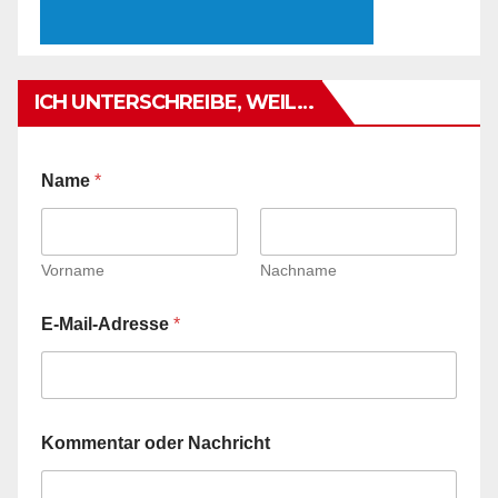
ICH UNTERSCHREIBE, WEIL…
o
Name
*
d
e
r
o
d
Vorname
Nachname
e
r
E-Mail-Adresse
*
N
a
m
e
Kommentar oder Nachricht