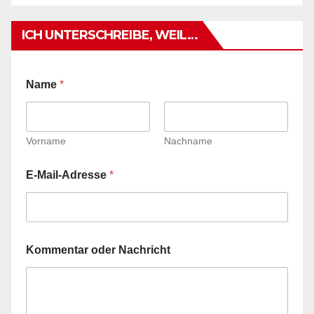
ICH UNTERSCHREIBE, WEIL…
Name
*
Vorname
Nachname
N
E-Mail-Adresse
*
a
c
h
r
i
c
Kommentar oder Nachricht
h
t
E
-
M