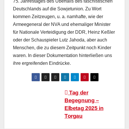
75. Jahrestages des Überfalls des faschistischen
Deutschlands auf die Sowjetunion. Zu Wort
kommen Zeitzeugen, u. a. namhafte, wie der
Armeegeneral der NVA und ehemaliger Minister
für Nationale Verteidigung der DDR, Heinz Keßler
oder der Schauspieler Lutz Jahoda, aber auch
Menschen, die zu diesem Zeitpunkt noch Kinder
waren. In dieser Dokumentation hinterließen uns
ihre ergreifenden Eindrücke.
Beitragsnavigation
Tag der
Begegnung –
Elbetag 2025 in
Torgau